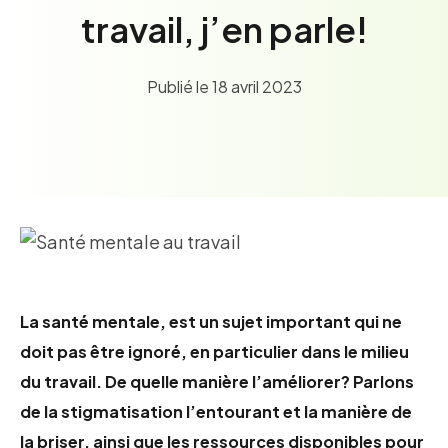
Soutien administratif
travail, j’en parle!
Service à la clientèle
Comptabilité
Publié le 18 avril 2023
Gestion des stocks
Communication et marketing
Ressources humaines
Employabilité
Blogue
Thématiques
Compétences numériques
Compétences professionnelles
La santé mentale, est un sujet important qui ne
Employabilité renforcée
doit pas être ignoré, en particulier dans le milieu
Équilibre travail-vie personnelle
du travail. De quelle manière l’améliorer? Parlons
Inclusion et intégration
de la stigmatisation l’entourant et la manière de
Leadership et gestion
la briser, ainsi que les ressources disponibles pour