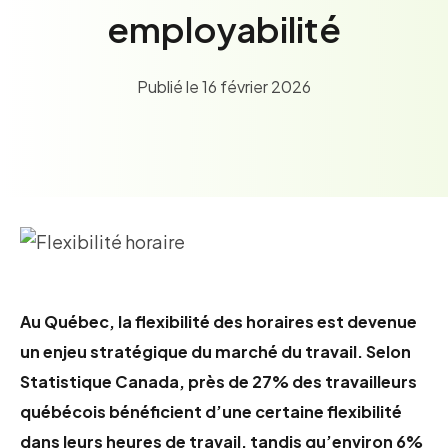
Soutien administratif
employabilité
Service à la clientèle
Comptabilité
Publié le 16 février 2026
Gestion des stocks
Communication et marketing
Ressources humaines
Employabilité
Blogue
Thématiques
Compétences numériques
Compétences professionnelles
Au Québec, la flexibilité des horaires est devenue
Employabilité renforcée
un enjeu stratégique du marché du travail. Selon
Équilibre travail-vie personnelle
Statistique Canada, près de 27% des travailleurs
Inclusion et intégration
québécois bénéficient d’une certaine flexibilité
Leadership et gestion
dans leurs heures de travail, tandis qu’environ 6%