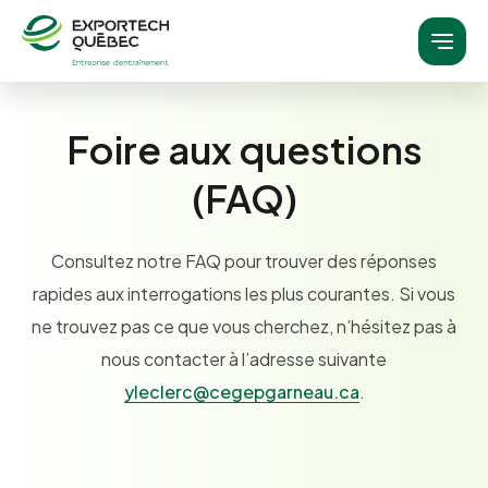
À propos
Nos services
Foire aux questions
Entreprise d’entrainement
(FAQ)
Qu’est-ce qu’une entreprise d’entrainement?
J’ai besoin d’une expérience concrète
J’ai besoin de mettre à jour mes compétences
Consultez notre FAQ pour trouver des réponses
professionnelles
rapides aux interrogations les plus courantes. Si vous
J’ai besoin d’aide dans ma recherche d’emploi
ne trouvez pas ce que vous cherchez, n’hésitez pas à
Domaines
Recruteurs
nous contacter à l’adresse suivante
Domaines d’emploi
yleclerc@cegepgarneau.ca
.
Bureautique
Soutien informatique