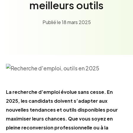
Soutien administratif
meilleurs outils
Service à la clientèle
Comptabilité
Publié le 18 mars 2025
Gestion des stocks
Communication et marketing
Ressources humaines
Employabilité
Blogue
Thématiques
Compétences numériques
Compétences professionnelles
La recherche d’emploi évolue sans cesse. En
Employabilité renforcée
2025, les candidats doivent s’adapter aux
Équilibre travail-vie personnelle
nouvelles tendances et outils disponibles pour
Inclusion et intégration
maximiser leurs chances. Que vous soyez en
Leadership et gestion
pleine reconversion professionnelle ou à la