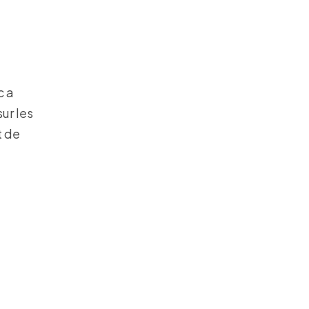
c a
ur les
t de