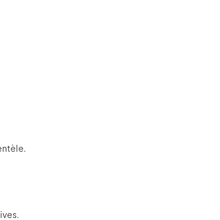
entèle.
ives.