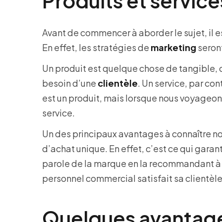
Produits et service
Avant de commencer à aborder le sujet, il e
En effet, les stratégies de
marketing
seront
Un produit est quelque chose de tangible, cr
besoin d’une
clientèle
. Un service, par con
est un produit, mais lorsque nous voyageo
service.
Un des principaux avantages à connaître nos
d’achat unique. En effet, c’est ce qui garant
parole de la marque en la recommandant à d
personnel commercial satisfait sa clientèl
Quelques avantages