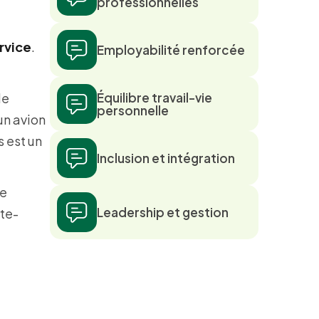
professionnelles
rvice
.
Employabilité renforcée
le
Équilibre travail-vie
personnelle
 un avion
 est un
Inclusion et intégration
ce
Leadership et gestion
rte-