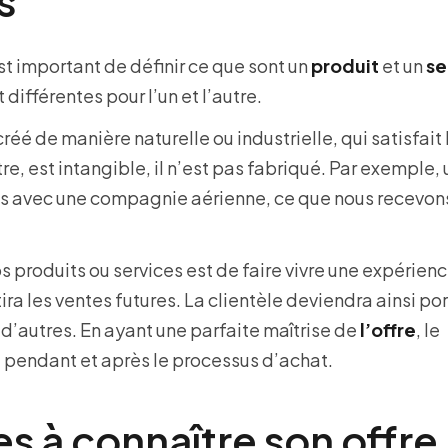
s
st important de définir ce que sont un
produit
et un
se
 différentes pour l’un et l’autre.
éé de manière naturelle ou industrielle, qui satisfait 
tre, est intangible, il n’est pas fabriqué. Par exemple,
ns avec une compagnie aérienne, ce que nous recevons
 produits ou services est de faire vivre une expérien
ira les ventes futures. La clientèle deviendra ainsi po
’autres. En ayant une parfaite maîtrise de
l’offre
, le
e pendant et après le processus d’achat.
 à connaître son offre