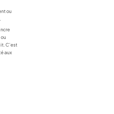
ent ou
.
incre
 ou
it. C’est
té aux