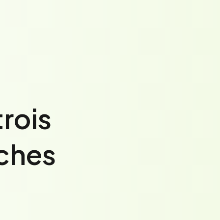
rois
oches