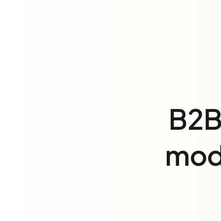
B2B
modè