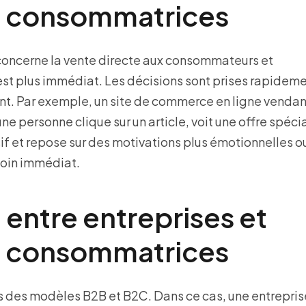
 consommatrices
concerne la vente directe aux consommateurs et
est plus immédiat. Les décisions sont prises rapidem
ent. Par exemple, un site de commerce en ligne vendan
 personne clique sur un article, voit une offre spécia
sif et repose sur des motivations plus émotionnelles o
oin immédiat.
entre entreprises et
 consommatrices
es modèles B2B et B2C. Dans ce cas, une entrepris