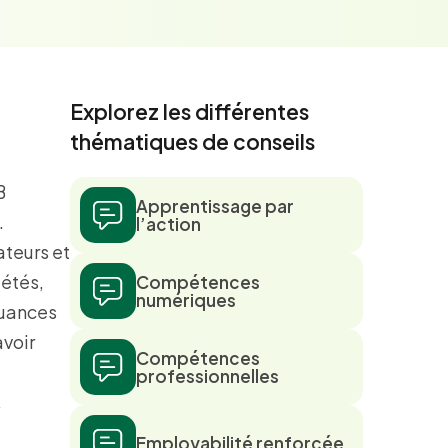
Explorez les différentes
thématiques de conseils
B
Apprentissage par
.
l’action
ateurs et
iétés,
Compétences
numériques
nuances
avoir
Compétences
professionnelles
5
Employabilité renforcée