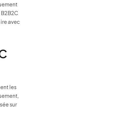
iquement
Le B2B2C
aire avec
2C
ent les
ssement,
asée sur