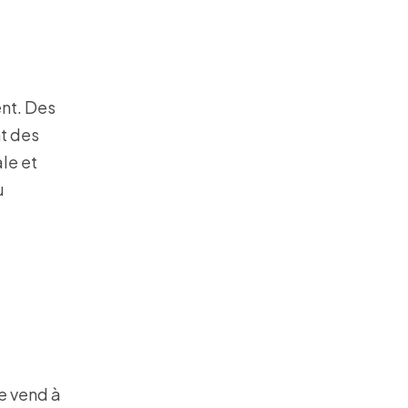
ent. Des
t des
le et
u
e vend à